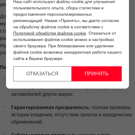
Наш сайт использует файлы cookie для улучшения
дефектов и юридическую чистоту.
пользовательского опыта, сбора статистики и
предоставления персонализированных
Для тех, кого интересует Тойота б/у в Минске или
рекомендаций. Нажав «Принять», вы даете согласие
мультибрендовый выбор, покупка в официальном центре
на обработку файлов cookie в соответствии с
становится рациональной альтернативой стихийным
Политикой обработки файлов cookie
. Отказаться от
рынкам. Мы берем на себя проверку документов,
использования файлов cookie можно в настройках
подтверждение пробега и техническую инспекцию всех
своего браузера. При блокировании или удалении
файлов cookie возможна некорректная работа нашего
узлов.
сайта в Вашем браузере.
Почему стоит выбрать автомобиль с пробегом у нас
ОТКАЗАТЬСЯ
ПРИНЯТЬ
Мультибрендовый ассортимент:
в наличии не
только Toyota, но и большой выбор проверенных
автомобилей других марок;
Гарантированная прозрачность:
полная проверка
истории владения, отсутствие залогов и юридических
обременений;