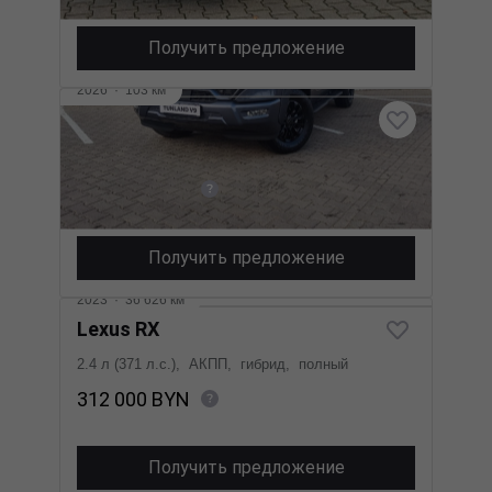
Получить предложение
2026
·
103 км
Foton Tunland V9
2 л (159 л.с.), АКПП, дизель, полный
196 000 BYN
Получить предложение
2023
·
36 626 км
Lexus RX
2.4 л (371 л.с.), АКПП, гибрид, полный
312 000 BYN
Получить предложение