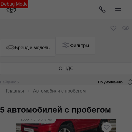
Debug Mode
Фильтры
Бренд и модель
С НДС
Найдено: 5
 По умолчанию 
Главная
Автомобили с пробегом
5 автомобилей с пробегом
2006
·
348 647 км
Toyota RAV4