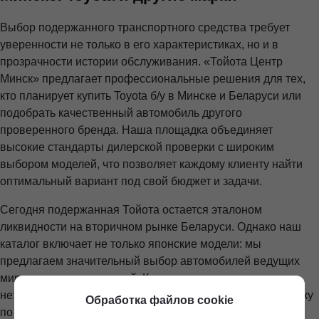
Выбор подержанного транспортного средства требует
уверенности не только в его характеристиках, но и в
прозрачности истории обслуживания. «Тойота Центр
Минск» предлагает профессиональные решения для тех,
кто планирует купить Toyota б/у в Минске и Беларуси или
подобрать качественный автомобиль другого
проверенного бренда. Наша площадка объединяет
высокие стандарты дилерской проверки с широким
выбором моделей, что позволяет каждому клиенту найти
оптимальный вариант под свой бюджет и задачи.
Сегодня подержанная Тойота остается эталоном
ликвидности на вторичном рынке Беларуси. Однако наш
каталог включает не только японские модели: мы
предлагаем значительный выбор автомобилей ведущих
мировых производителей. Каждая единица техники,
независимо от бренда, проходит комплексную диагностику
Обработка файлов cookie
по 136 пунктам, что гарантирует отсутствие скрытых