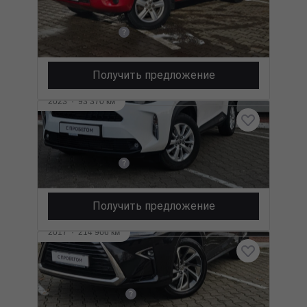
2.4 л (166 л.с.), АКПП, бензин, передний
28 100 BYN
Получить предложение
2023
·
93 370 км
Toyota Yaris Cross
1.5 л (120 л.с.), Вариатор, бензин, передний
62 500 BYN
Получить предложение
2017
·
214 966 км
Lexus RX
3.5 л (263 л.с.), Вариатор, гибрид, полный
126 000 BYN