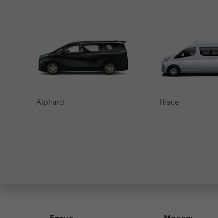
автомобилях Toyota.
Программа проведения данной отзывной камп
(Росстандарт).
На автомобилях, попадающих под действие д
данных, существует вероятность того, что в 
информационной системы экстренного реаги
Alphard
Hiace
А также, на некоторых автомобилях существу
не сохранены, если зажигание включается в 
автомобиля могут быть некорректно передан
В рамках данного отзыва владельцы нижеука
выполнения перепрограммирования модуля 
Брэнд
Модель