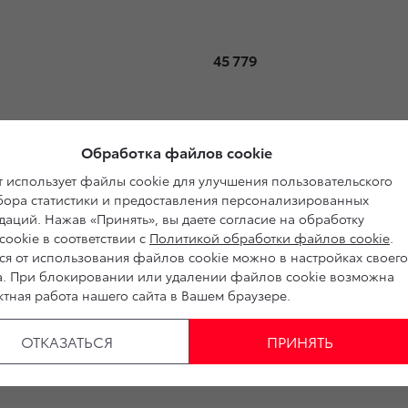
45 779
нии будут бесплатными для владельцев автомобилей.
Обработка файлов cookie
 использует файлы cookie для улучшения пользовательского
коло 1.5 часов (в зависимости от модели автомобиля)
сбора статистики и предоставления персонализированных
аций. Нажав «Принять», вы даете согласие на обработку
ookie в соответствии с
Политикой обработки файлов cookie
.
ормацию о сроках ремонта, клиентам необходимо связат
ся от использования файлов cookie можно в настройках своего
а. При блокировании или удалении файлов cookie возможна
тная работа нашего сайта в Вашем браузере.
 под действие данной отзывной кампании, будут заран
ьно проверить, участвует ли их автомобиль в отзывной
ОТКАЗАТЬСЯ
ПРИНЯТЬ
 на официальном сайте
www.toyota.ru
, указав VIN-номе