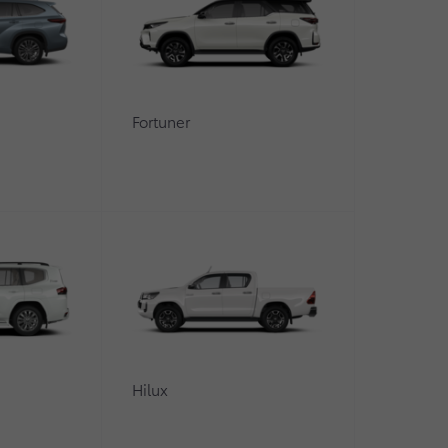
Fortuner
0
Hilux
 реализации отзывной кампании по перепрограммирова