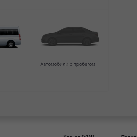
ании согласована с Федеральным агентством по техни
анной отзывной кампании, из-за особенностей програ
случае серьезной аварии, автомобиль не сможет принят
рования при авариях.
Автомобили с пробегом
ет вероятность того, что самые последние данные о ме
течение нескольких минут после его выключения. В так
ы в автоматизированную информационную систему экст
занных автомоблей Toyota будут приглашены в официал
передачи данных:
Кол-во (VIN)
Перио