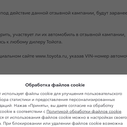
 под действие данной отзывной кампании, будут заран
рить, участвует ли их автомобиль в отзывной кампании
сь к любому дилеру Тойота.
иальном сайте www.toyota.ru, указав VIN-номер автом
 автомобилей являются стандартной мировой практико
е кампании носят превентивный характер и призваны п
Обработка файлов cookie
томобиля. Если существует вероятность отклонений от 
 использует файлы cookie для улучшения пользовательского
 проводят соответствующие необходимые работы. Забота
сбора статистики и предоставления персонализированных
аций. Нажав «Принять», вы даете согласие на обработку
аком ответственности компании TOYOTA и заинтересован
ookie в соответствии с
Политикой обработки файлов cookie
.
ся от использования файлов cookie можно в настройках своего
а. При блокировании или удалении файлов cookie возможна