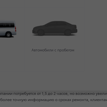
nder.
ании согласована с Федеральным агентством по техни
й отзывной кампании, оснащены сиденьями первого ря
ампов каркасов сидений и процедуры их проверки на п
лены с критерием минимального радиуса. В таком состо
Автомобили с пробегом
ОН № 17.
Тойота будут приглашены владельцы 1 187 автомоблей T
для выполнения необходимых работ по модификации карка
нии будут бесплатными для владельцев автомобилей.
пании потребуется от 1,5 до 2 часов, но возможно увел
ь более точную информацию о сроках ремонта, клиента