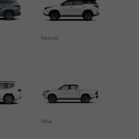
Fortuner
0
Hilux
ор» приступила к реализации отзывной кампании по м