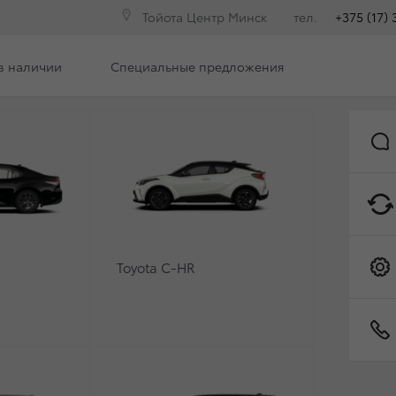
Тойота Центр Минск
тел.
+375 (17) 
в наличии
Специальные предложения
Бонусная программа Toyota Minsk Family
Контакты
ЗЫВНОЙ КАМПАНИИ Н
YOTA HIGHLANDER
Toyota C-HR