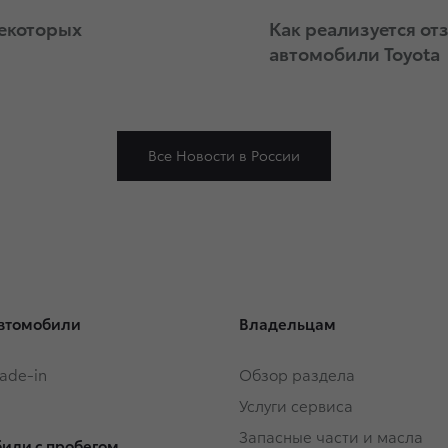
некоторых
Как реализуется от
автомобили Toyota
Все Новости в России
втомобили
Владельцам
rade-in
Обзор раздела
Услуги сервиса
Запасные части и масла
или с пробегом