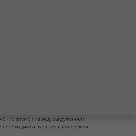
ческому регулированию и метрологии
да с определенной конструкцией каркаса
роизводстве, определенные места
янии данные каркасы спинок сидений
oyota Highlander, произведенных в период
са спинок сидений первого ряда.
ичение времени ввиду загружености
м необходимо связаться с дилерским