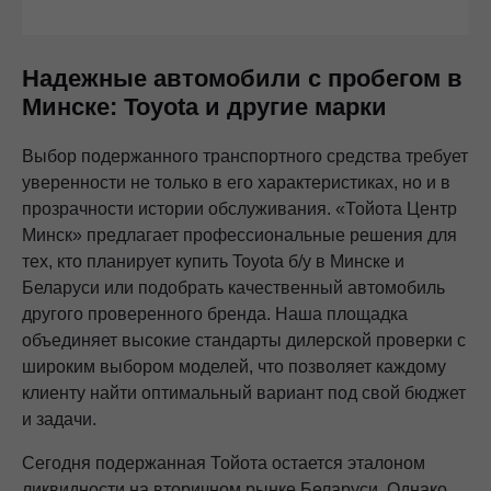
с посетителями и пользователями сайта.
4. Я даю согласие на передачу моих персональных
данных третьим лицам, перечень которых размещен
Надежные автомобили с пробегом в
на сайте в разделе «Юридическая информация».
Минске: Toyota и другие марки
5. Данное Согласие действует до момента достижения
цели обработки, указанной в настоящем Согласии.
Я осведомлен, что Общество будет обрабатывать данные
Выбор подержанного транспортного средства требует
только в случае, если это необходимо для определенной
уверенности не только в его характеристиках, но и в
цели, и может запросить, чтобы я продлил срок действия
прозрачности истории обслуживания. «Тойота Центр
своего согласия на обработку по истечении 10 лет с тем,
чтобы гарантировать, что оно соответствует моим
Минск» предлагает профессиональные решения для
намерениям.
тех, кто планирует купить Toyota б/у в Минске и
6. Согласие может быть отозвано путем направления
Беларуси или подобрать качественный автомобиль
письменного заявления Обществу заказным почтовым
другого проверенного бренда. Наша площадка
отправлением с описью вложения по адресу: 141031,
объединяет высокие стандарты дилерской проверки с
Московская Область, г.о. Мытищи, п. Вешки, тер. тпз
Алтуфьево, пр-д Автомобильный, стр. 5А/1.
широким выбором моделей, что позволяет каждому
клиенту найти оптимальный вариант под свой бюджет
и задачи.
Сегодня подержанная Тойота остается эталоном
ликвидности на вторичном рынке Беларуси. Однако