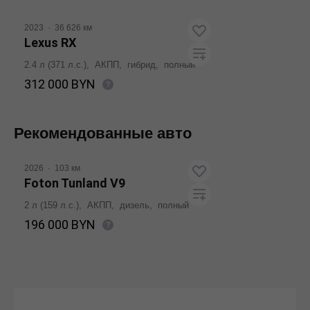
Получить предложение
2023
·
36 626 км
Lexus RX
2.4 л (371 л.с.), АКПП, гибрид, полный
312 000 BYN
Получить предложение
Рекомендованные авто
2026
·
103 км
Foton Tunland V9
2 л (159 л.с.), АКПП, дизель, полный
196 000 BYN
Получить предложение