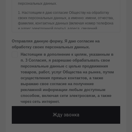
персональных данных.
1. Настоящим я даю согласие Обществу на обработку
своих персональных данных, а именно: имени, отчества,
фамилии, контактных данных (включая номер телефона
и адрес электронной почты), адреса, сведений
о впечатлениях, интересах, предпочтениях
к автомобилю(-ям) и товарам/услугам, IP-адреса, сведений
Отправляя данную форму, Я даю согласие на
об устройстве, операционной системы устройства
обработку своих персональных данных.
и модели мобильного телефона посетителя сайта,
Настоящим в дополнение к целям, указанным в
уникального идентификатора посетителя сайта,
п. 3 Согласия, я разрешаю обрабатывать свои
предпочтительного времени и способа для контакта,
истории контактов.
персональные данные с целью продвижения
товаров, работ, услуг Общества на рынке, путем
2. Под обработкой персональных данных понимаются
осуществления прямых контактов, а также
следующие действия: сбор, запись, систематизация,
выражаю свое согласие на получение
накопление, хранение, уточнение (обновление,
рекламной информации любым доступным
изменение), извлечение, использование, передача
способом, включая сети электросвязи, а также
(предоставление, доступ), блокирование, удаление,
через сеть интернет.
уничтожение персональных данных. Общество
обрабатывает персональные данные с использованием
средств автоматизации.
Жду звонка
3. Целью обработки персональных данных является
осуществление взаимодействия Общества