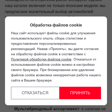
наш каталог включает не только японские модели: мы
предлагаем значительный выбор автомобилей
ведущих мировых производителей. Каждая единица
техники, независимо от бренда, проходит
Обработка файлов cookie
комплексную диагностику по 136 пунктам, что
Наш сайт использует файлы cookie для улучшения
гарантирует отсутствие скрытых дефектов и
пользовательского опыта, сбора статистики и
юридическую чистоту.
предоставления персонализированных
рекомендаций. Нажав «Принять», вы даете согласие
Для тех, кого интересует Тойота б/у в Минске или
на обработку файлов cookie в соответствии с
мультибрендовый выбор, покупка в официальном
Политикой обработки файлов cookie
. Отказаться от
центре становится рациональной альтернативой
использования файлов cookie можно в настройках
стихийным рынкам. Мы берем на себя проверку
своего браузера. При блокировании или удалении
файлов cookie возможна некорректная работа нашего
документов, подтверждение пробега и техническую
сайта в Вашем браузере.
инспекцию всех узлов.
ОТКАЗАТЬСЯ
ПРИНЯТЬ
Почему стоит выбрать автомобиль с пробегом у
нас
Мультибрендовый ассортимент:
в наличии не